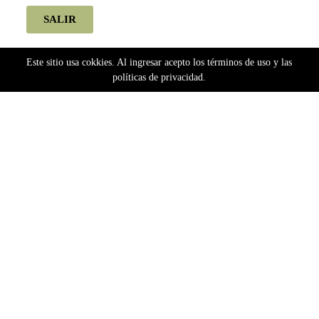
SALIR
Este sitio usa cokkies. Al ingresar acepto los términos de uso y las
políticas de privacidad.
Home
Humos del Plata