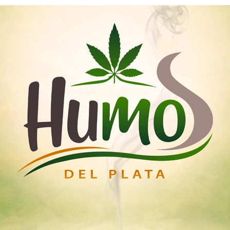
Nosotros
Mayoristas
Tienda
emillas
Esquejes
Medicinal
Iluminación Led