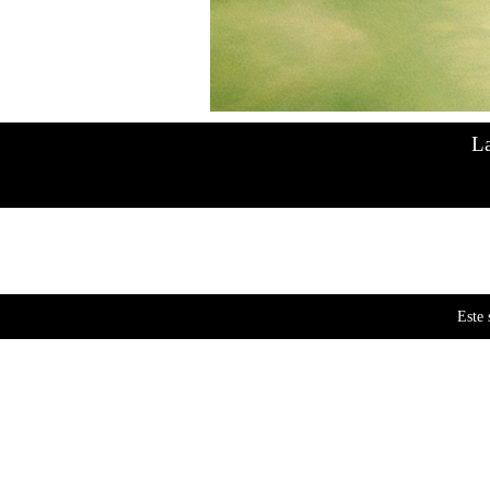
Humos del Plata Semillas
nace con una premisa clara: ofr
Desde nuestros inicios entendimos que el valor no está sol
que se promete y lo que se entrega. Por eso, Humos del P
complementando su propuesta con presentaciones en bliste
La
Acompañamos a
Grow Shops, distribuidores y proyec
Nuestra Línea Granel
La línea a granel de
Humos del Plata Semillas
es el eje
volumen, continuidad y un producto confiable para sosten
Trabajamos con semillas seleccionadas bajo criterios de
e
almacenada cuidadosamente, asegurando
viabilidad, un
Este 
La modalidad a granel permite mayor flexibilidad comerci
quienes buscan un proveedor serio, con una lógica de trab
Nuestra línea a granel no apunta a la sobrepromesa, sino 
confía.