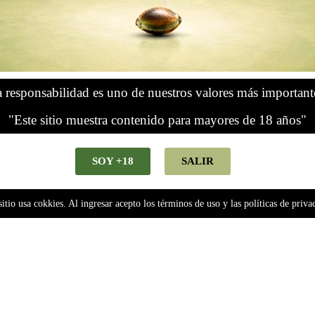
ecer genética confiable, trazable y de calidad real para quienes forman p
o en la semilla, sino en todo lo que la rodea: el origen, la selección, e
lata se posiciona en la
venta mayorista de semillas
, poniendo el foco 
r para responder a distintas necesidades del mercado.
 responsabilidad es uno de nuestros valores más important
tos productivos
que buscan volumen, continuidad y confianza, construy
"Este sitio muestra contenido para mayores de 18 años"
 central de nuestra propuesta mayorista. Está pensada para
Grow Shops, 
er su oferta en el tiempo.
SOY +18
SALIR
stabilidad genética, vigor y desempeño
, priorizando lotes consistent
iformidad y trazabilidad
, aspectos clave en la venta mayorista.
sitio usa cokkies. Al ingresar acepto los términos de uso y las políticas de priva
al, mejor margen para el punto de venta y una respuesta ágil a la deman
ajo clara y relaciones comerciales sostenidas.
a la
calidad real y constante
, entendiendo que detrás de cada semilla h