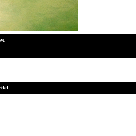
arte activa del circuito del cultivo y la distribución.
l cuidado en el almacenamiento y la coherencia entre lo
principal en la comercialización
a granel
, y
es.
endo vínculos comerciales sólidos y a largo plazo.
distribuidores y proyectos productivos
que necesitan
es y de calidad comprobable. Cada partida es curada y
cidad.
da del mercado. Por eso, nuestra línea está orientada a
ay un growshop, un distribuidor y un cliente final que