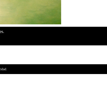
es.
cidad.