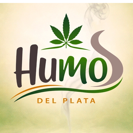
Nosotros
Mayoristas
Tienda
emillas
Esquejes
Medicinal
Iluminación Led
Home
Semillas