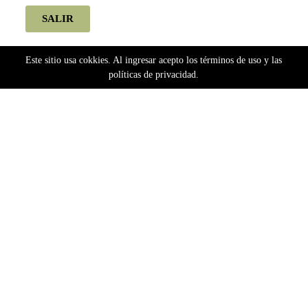
SALIR
Este sitio usa cokkies. Al ingresar acepto los términos de uso y las
políticas de privacidad.
Home
Semillas
Bancos Argentinos
Hemp Seeds
Hemp Seeds Fotoperiódicas