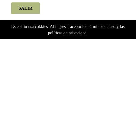
SALIR
Este sitio usa cokkies. Al ingresar acepto los términos de uso y las
políticas de privacidad.
Home
Semillas
Bancos Argentinos
Silver River Seeds
Silver River Seeds Autoflorecientes