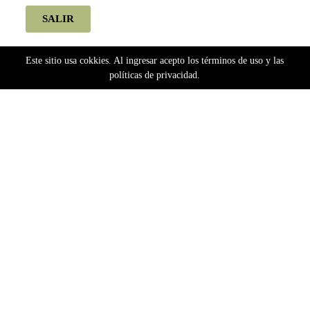
SALIR
Este sitio usa cokkies. Al ingresar acepto los términos de uso y las
políticas de privacidad.
Home
autoflorecientes x3