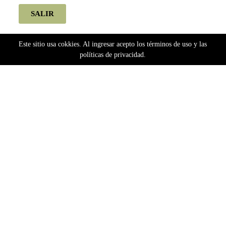
SALIR
Este sitio usa cokkies. Al ingresar acepto los términos de uso y las
políticas de privacidad.
Home
critical kush xl auto