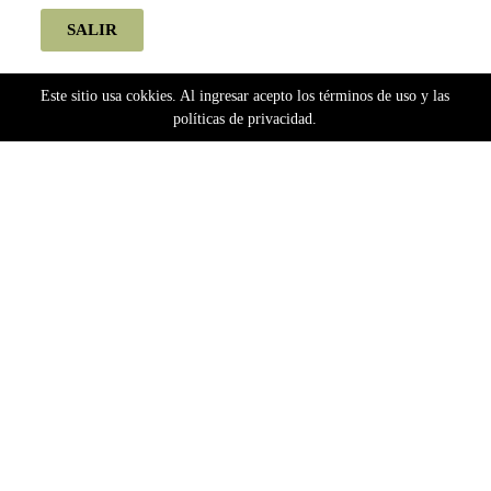
SALIR
Este sitio usa cokkies. Al ingresar acepto los términos de uso y las
políticas de privacidad.
Home
efecto relajante