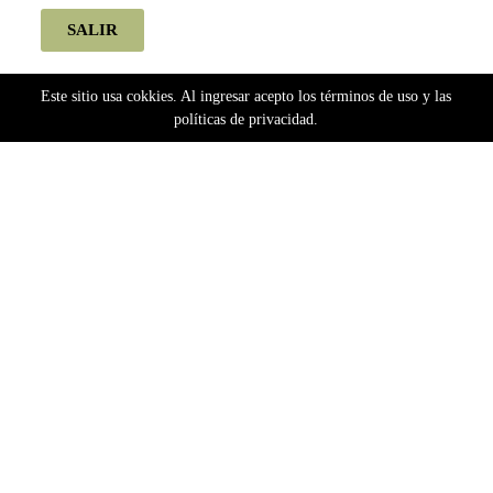
SALIR
Este sitio usa cokkies. Al ingresar acepto los términos de uso y las
políticas de privacidad.
Home
facil-cultivo