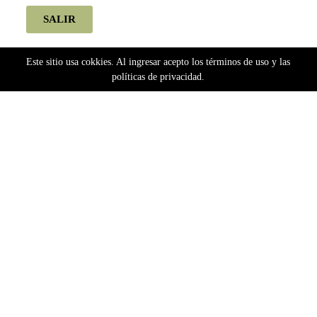
SALIR
Este sitio usa cokkies. Al ingresar acepto los términos de uso y las
políticas de privacidad.
Home
genética híbrida