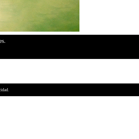
es.
cidad.