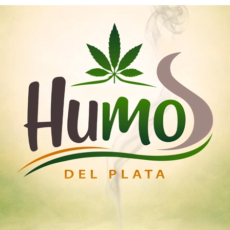
Nosotros
Mayoristas
Tienda
emillas
Esquejes
Medicinal
Iluminación Led
Home
plantas altas