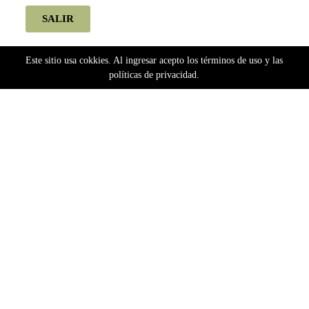
SALIR
Este sitio usa cokkies. Al ingresar acepto los términos de uso y las
políticas de privacidad.
Home
relajante