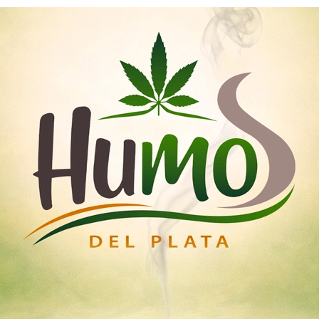
Nosotros
Mayoristas
Tienda
emillas
Esquejes
Medicinal
Iluminación Led
Home
sabor frutal