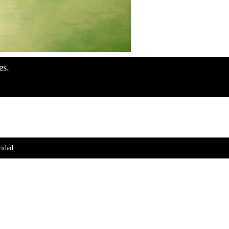
es.
cidad.