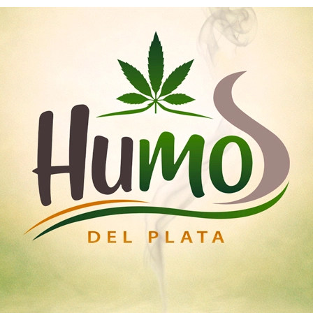
Nosotros
Mayoristas
Tienda
emillas
Esquejes
Medicinal
Iluminación Led
Home
semillas autoflorecientes