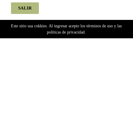
SALIR
Este sitio usa cokkies. Al ingresar acepto los términos de uso y las
políticas de privacidad.
Home
silver river seeds