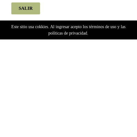
SALIR
Este sitio usa cokkies. Al ingresar acepto los términos de uso y las
políticas de privacidad.
Home
silver-rivers-seeds