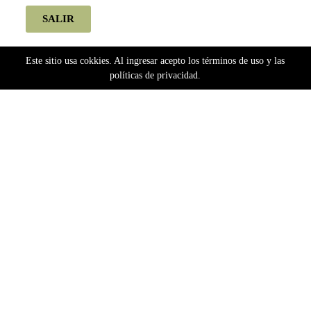
SALIR
Este sitio usa cokkies. Al ingresar acepto los términos de uso y las
políticas de privacidad.
Home
Semillas
Bancos Argentinos
Silver River Seeds
Silver River Seeds Fotoperiódicas
4K (Foto) Silver River