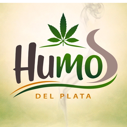
Nosotros
Mayoristas
Tienda
emillas
Esquejes
Medicinal
Iluminación Led
lden Collection Fotoperiódicas - Golden