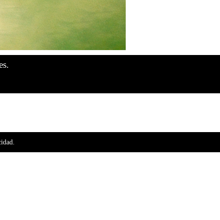
es.
cidad.