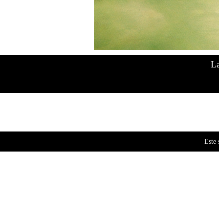
Asteria 
$
18
La
1 dispon
Este 