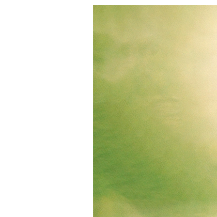
S
Home
Semillas
Bancos Argentinos
Goldel Collection
Go
Asteria S1- Golden Collection x3