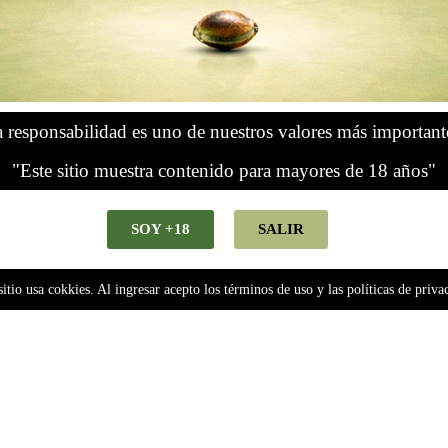
S1- Golden Collection x3
 responsabilidad es uno de nuestros valores más important
ibles
"Este sitio muestra contenido para mayores de 18 años"
Agregar al carrito
SOY +18
SALIR
sitio usa cokkies. Al ingresar acepto los términos de uso y las políticas de priva