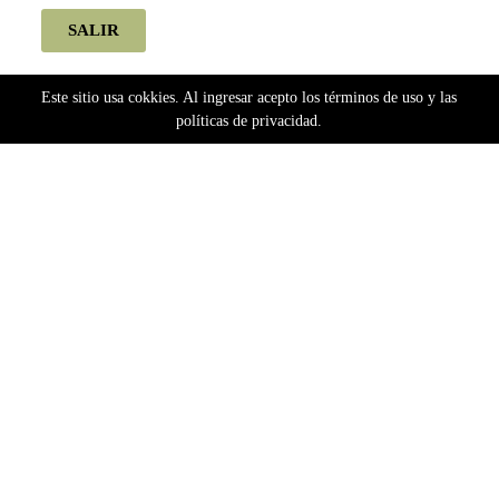
SALIR
Este sitio usa cokkies. Al ingresar acepto los términos de uso y las
políticas de privacidad.
Home
Semillas
Bancos Argentinos
Pachamama
Pachamama Fotoperiódicas
Banana Runtz 2 cake(fotoperiodica) pachamama x5