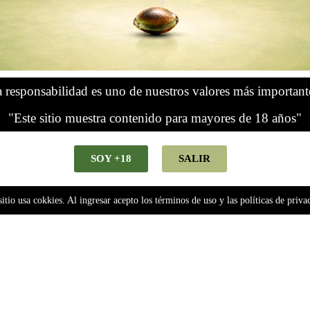
ry (automatica) Pachamama x6
 responsabilidad es uno de nuestros valores más important
nibles
"Este sitio muestra contenido para mayores de 18 años"
Agregar al carrito
SOY +18
SALIR
sitio usa cokkies. Al ingresar acepto los términos de uso y las políticas de priva