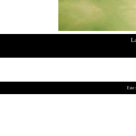
Blueber
$
19
La
67 dispo
Este 