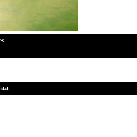
es.
cidad.