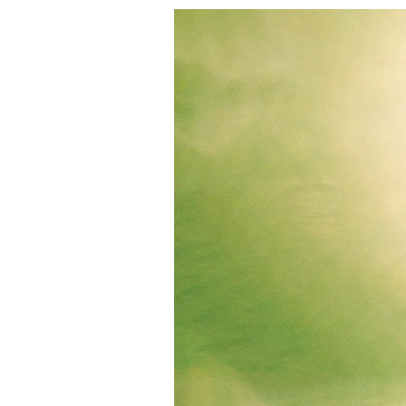
S
Home
Semillas
Bancos Argentinos
Pachamama
Pacham
Blueberry (automatica) Pachamama x6