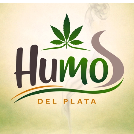
Nosotros
Mayoristas
Tienda
emillas
Esquejes
Medicinal
Iluminación Led
ama Autoflorecientes