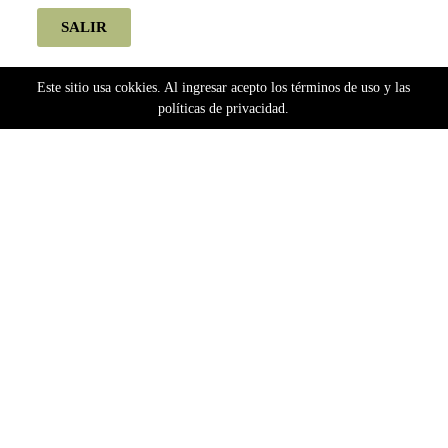
SALIR
Este sitio usa cokkies. Al ingresar acepto los términos de uso y las
políticas de privacidad.
Home
Semillas
Bancos Argentinos
Pachamama
Pachamama Autoflorecientes
CBD Auto (1THC) (automatica) Pachamama x6