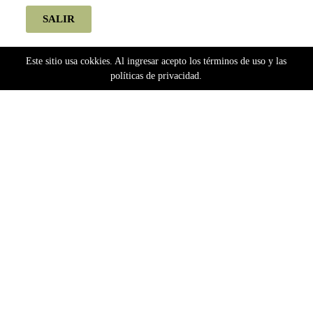
SALIR
Este sitio usa cokkies. Al ingresar acepto los términos de uso y las
políticas de privacidad.
Home
Semillas
Bancos Argentinos
Goldel Collection
Golden Collection Fotoperiódicas - Golden
Galena-Golden Collection x3