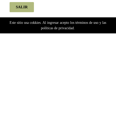
SALIR
Este sitio usa cokkies. Al ingresar acepto los términos de uso y las
políticas de privacidad.
Home
Semillas
Bancos Extranjeros
Dutch Passion
Dutch Passion Autoflorecientes
GlueBerry OG (Automatica) Dutch Passion x3