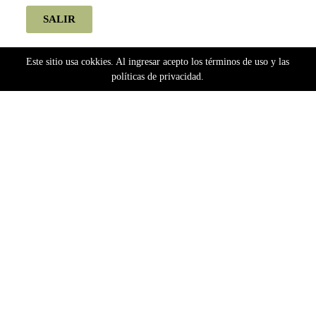
SALIR
Este sitio usa cokkies. Al ingresar acepto los términos de uso y las
políticas de privacidad.
Home
Semillas
Bancos Extranjeros
Dutch Passion
Dutch Passion Autoflorecientes
Ho My Gusher (automatica) Dutch Passion x3