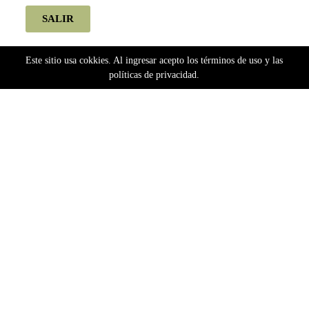
SALIR
Este sitio usa cokkies. Al ingresar acepto los términos de uso y las
políticas de privacidad.
Home
Semillas
Bancos Extranjeros
Dutch Passion
Dutch Passion Autoflorecientes
Kerosene Krash (Automatica) Dutch Passion x3