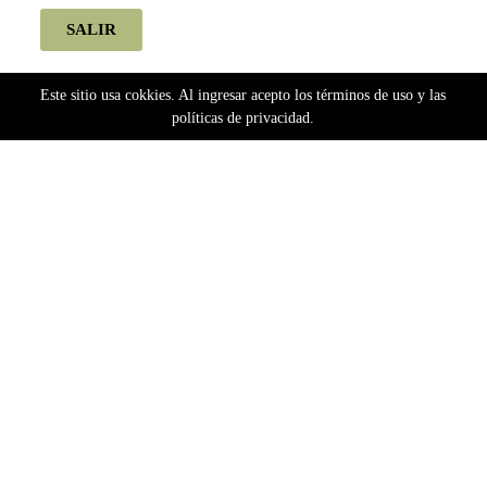
SALIR
Este sitio usa cokkies. Al ingresar acepto los términos de uso y las
políticas de privacidad.
Home
Semillas
Bancos Argentinos
Silver River Seeds
Silver River Seeds Fotoperiódicas
Lemon Ram (Foto) Silver River