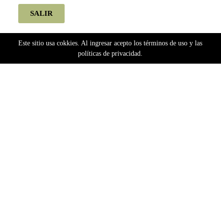
SALIR
Este sitio usa cokkies. Al ingresar acepto los términos de uso y las
políticas de privacidad.
Home
Semillas
Bancos Argentinos
Silver River Seeds
Silver River Seeds Fotoperiódicas
OG 324 (fotoperiodica) Silver River Seeds x5