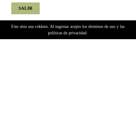
SALIR
Este sitio usa cokkies. Al ingresar acepto los términos de uso y las
políticas de privacidad.
Home
Semillas
Bancos Extranjeros
Dutch Passion
Dutch Passion Autoflorecientes
Orange Bud (Automatica) Dutch Passion x3