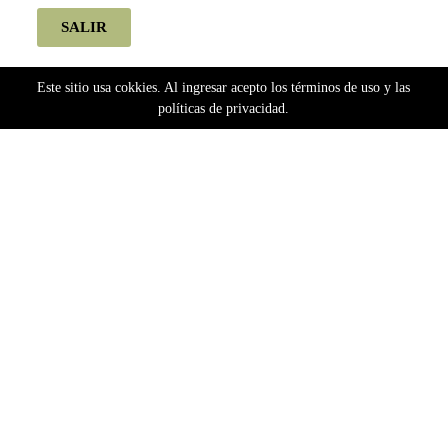
SALIR
Este sitio usa cokkies. Al ingresar acepto los términos de uso y las
políticas de privacidad.
Home
Semillas
Bancos Argentinos
Silver River Seeds
Silver River Seeds Fotoperiódicas
River OG (fotoperiodica) Silver River Seeds x5