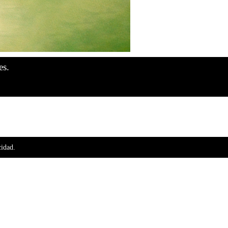
es.
cidad.