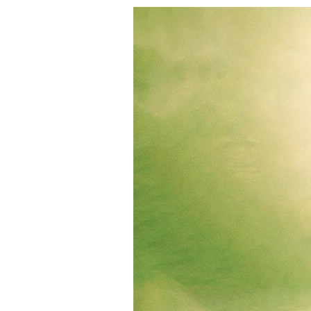
S
Home
Semillas
Bancos Argentinos
Pachamama
Pacha
Sativa Africana (fotoperiodica) Pachamama x5