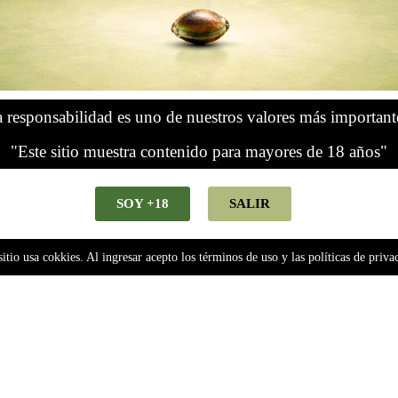
Africana (fotoperiodica) Pachamama x5
 responsabilidad es uno de nuestros valores más important
"Este sitio muestra contenido para mayores de 18 años"
Agregar al carrito
SOY +18
SALIR
sitio usa cokkies. Al ingresar acepto los términos de uso y las políticas de priva