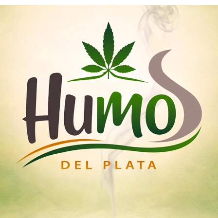
Nosotros
Mayoristas
Tienda
emillas
Esquejes
Medicinal
Iluminación Led
mama Fotoperiódicas