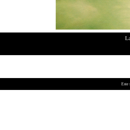
Sativa 
$
21
La
Este 