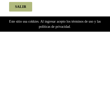
SALIR
Este sitio usa cokkies. Al ingresar acepto los términos de uso y las
políticas de privacidad.
Home
Semillas
Bancos Extranjeros
Dutch Passion
Dutch Passion Autoflorecientes
SFV OG (automatica) Dutch Passion X3