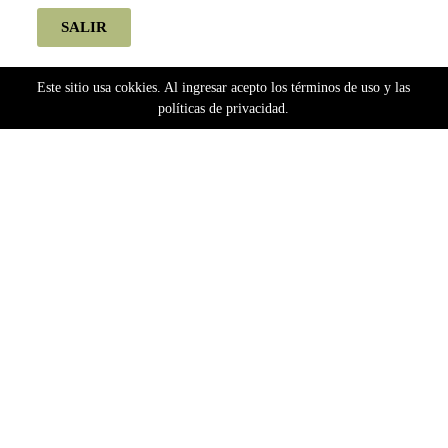
SALIR
Este sitio usa cokkies. Al ingresar acepto los términos de uso y las
políticas de privacidad.
Home
Semillas
Bancos Argentinos
Super Amnesia (Fotoperiodica) Pachamama x5