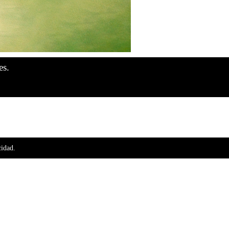
es.
cidad.