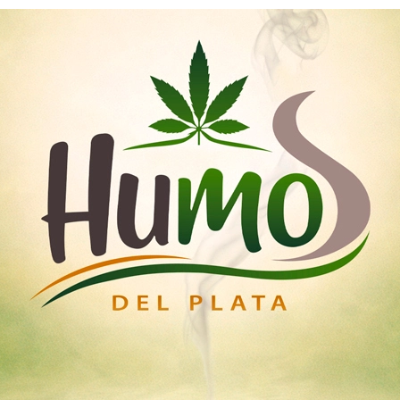
Nosotros
Mayoristas
Tienda
emillas
Esquejes
Medicinal
Iluminación Led
Home
Tipo de semilla